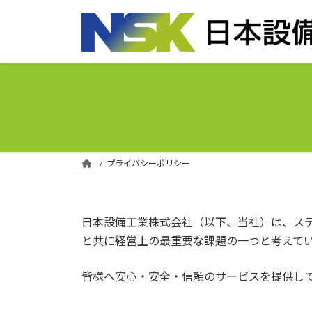
コ
ナ
ン
ビ
テ
ゲ
ン
ー
ツ
シ
へ
ョ
ス
ン
キ
に
ッ
移
プ
動
プライバシーポリシー
日本設備工業株式会社（以下、当社）は、ス
と共に経営上の最重要な課題の一つと考えて
皆様へ安心・安全・信頼のサービスを提供し